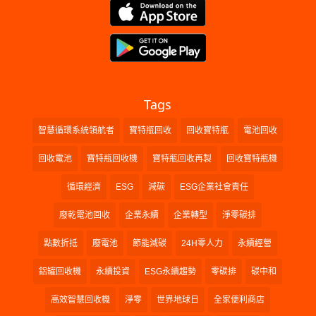
Tags
智慧循環系統領航者
寶特瓶回收
回收寶特瓶
電池回收
回收電池
寶特瓶回收機
寶特瓶回收再製
回收寶特瓶機
循環經濟
ESG
減碳
ESG企業社會責任
廢乾電池回收
企業永續
企業轉型
淨零碳排
點數折抵
廢電池
節能減碳
24H零人力
永續經營
鋁罐回收機
永續投資
ESG永續趨勢
零碳排
碳中和
高效智慧回收機
淨零
世界地球日
全家便利商店