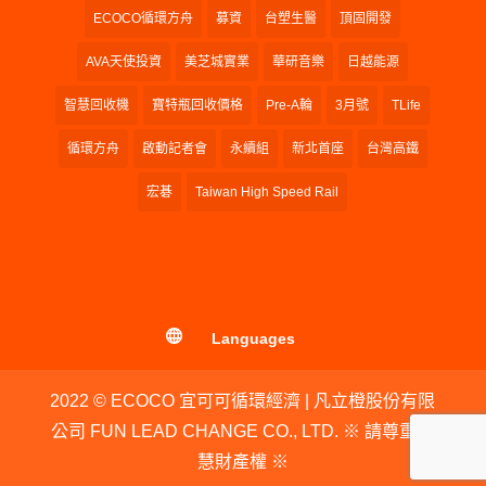
ECOCO循環方舟
募資
台塑生醫
頂固開發
AVA天使投資
美芝城實業
華研音樂
日越能源
智慧回收機
寶特瓶回收價格
Pre-A輪
3月號
TLife
循環方舟
啟動記者會
永續組
新北首座
台灣高鐵
宏碁
Taiwan High Speed Rail
Languages
2022 © ECOCO 宜可可循環經濟 | 凡立橙股份有限
公司 FUN LEAD CHANGE CO., LTD. ※ 請尊重智
慧財產權 ※