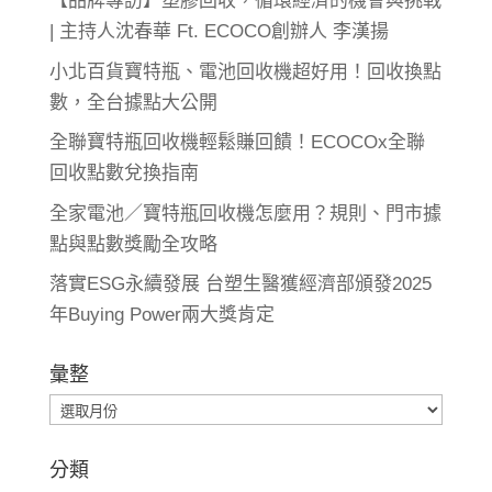
【品牌專訪】塑膠回收，循環經濟的機會與挑戰
| 主持人沈春華 Ft. ECOCO創辦人 李漢揚
小北百貨寶特瓶、電池回收機超好用！回收換點
數，全台據點大公開
全聯寶特瓶回收機輕鬆賺回饋！ECOCOx全聯
回收點數兌換指南
全家電池／寶特瓶回收機怎麼用？規則、門市據
點與點數獎勵全攻略
落實ESG永續發展 台塑生醫獲經濟部頒發2025
年Buying Power兩大獎肯定
彙整
彙
整
分類