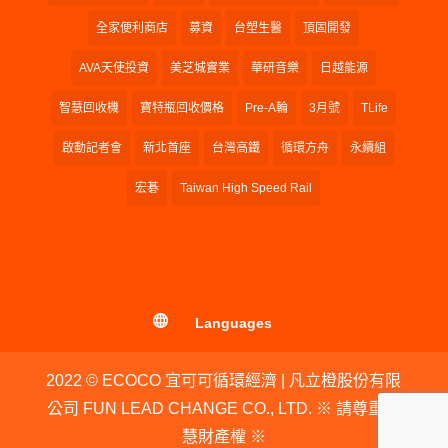
全家便利商店
募資
台塑生醫
頂固開發
AVA天使投資
美芝城實業
華研音樂
日越能源
智慧回收機
寶特瓶回收價格
Pre-A輪
3月號
TLife
啟動記者會
新北首座
台灣高鐵
循環方舟
永續組
宏碁
Taiwan High Speed Rail
Languages
2022 © ECOCO 宜可可循環經濟 | 凡立橙股份有限
公司 FUN LEAD CHANGE CO., LTD. ※ 請尊重智
慧財產權 ※