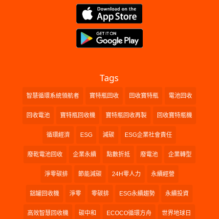
Tags
智慧循環系統領航者
寶特瓶回收
回收寶特瓶
電池回收
回收電池
寶特瓶回收機
寶特瓶回收再製
回收寶特瓶機
循環經濟
ESG
減碳
ESG企業社會責任
廢乾電池回收
企業永續
點數折抵
廢電池
企業轉型
淨零碳排
節能減碳
24H零人力
永續經營
鋁罐回收機
淨零
零碳排
ESG永續趨勢
永續投資
高效智慧回收機
碳中和
ECOCO循環方舟
世界地球日