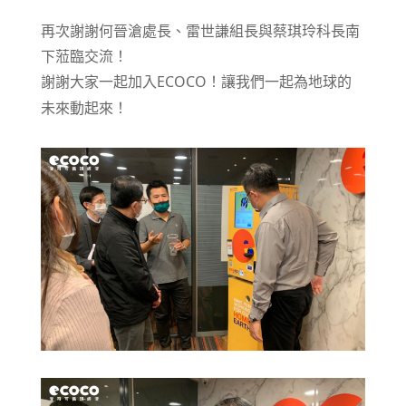
再次謝謝何晉滄處長、雷世謙組長與蔡琪玲科長南
下蒞臨交流！
謝謝大家一起加入ECOCO！讓我們一起為地球的
未來動起來！