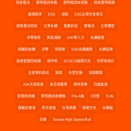
回收電池
寶特瓶回收機
寶特瓶回收再製
回收寶特瓶機
循環經濟
ESG
減碳
ESG企業社會責任
廢乾電池回收
企業永續
點數折抵
廢電池
企業轉型
淨零碳排
節能減碳
24H零人力
永續經營
鋁罐回收機
淨零
零碳排
ESG永續趨勢
永續投資
高效智慧回收機
碳中和
ECOCO循環方舟
世界地球日
全家便利商店
募資
台塑生醫
頂固開發
AVA天使投資
美芝城實業
華研音樂
日越能源
智慧回收機
寶特瓶回收價格
Pre-A輪
3月號
TLife
啟動記者會
新北首座
台灣高鐵
循環方舟
永續組
宏碁
Taiwan High Speed Rail