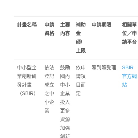
計畫名稱
申請
主要
補助
申請期限
相關單
資格
內容
金
位／申
額/
請平台
上限
中小型企
依法
鼓勵
依申
隨到隨受理
SBIR
業創新研
登記
國內
請項
官方網
發計畫
成立
中小
目而
站
（SBIR）
之中
企業
定
小企
投入
業
更多
資源
加強
創新