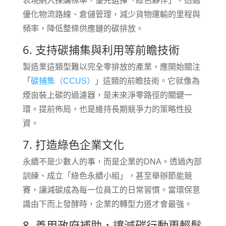
表現納入採購標準，優先選擇「綠色夥伴」。透過
優化物流路線、倉儲管理，減少貨物運輸的里程與
頻率，降低整條供應鏈的碳排放。
6. 支持碳捕集與利用等前瞻技術
製造業這類型難以完全零排放的產業，應開始關注
「
碳捕集（CCUS）
」這類的前瞻技術。它就像為
煙囪裝上碳的過濾器，是未來淨零路徑的關鍵一
環。提前佈局，也是維持長期競爭力的策略性投
資。
7. 打造綠色企業文化
永續不是少數人的事，而是企業的DNA。透過內部
訓練、成立「綠色永續小組」，甚至舉辦節能競
賽，讓減碳成為每一位員工的日常習慣。當環保意
識由下而上發酵時，企業的轉型力道才會最強。
8. 善用政府補助，讓減碳行動更輕鬆