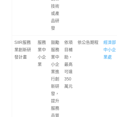
技術
或產
品研
發
SIIR服務
服務
鼓勵
依項
依公告期程
經濟部
業創新研
業中
服務
目補
中小企
發計畫
小企
業中
助，
業處
業
小企
最高
業進
可達
行創
350
新研
萬元
發，
提升
服務
品質