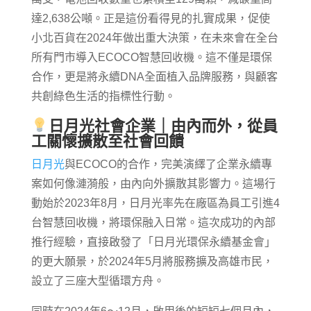
達2,638公噸。正是這份看得見的扎實成果，促使
小北百貨在2024年做出重大決策，在未來會在全台
所有門市導入ECOCO智慧回收機。這不僅是環保
合作，更是將永續DNA全面植入品牌服務，與顧客
共創綠色生活的指標性行動。
日月光社會企業｜由內而外，從員
工關懷擴散至社會回饋
日月光
與ECOCO的合作，完美演繹了企業永續專
案如何像漣漪般，由內向外擴散其影響力。這場行
動始於2023年8月，日月光率先在廠區為員工引進4
台智慧回收機，將環保融入日常。這次成功的內部
推行經驗，直接啟發了「日月光環保永續基金會」
的更大願景，於2024年5月將服務擴及高雄市民，
設立了三座大型循環方舟。