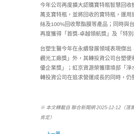
今年公司再度擴大認購寶特瓶智慧回收機
萬支寶特瓶，並將回收的寶特瓶，運用
絲及100%回收聚酯膜等產品；同時與
再度獲得「首獎-卓越領航獎」及「特別
台塑生醫今年在永續發展領域表現傑出
觀光工廠獎」外，其轉投資公司台塑便
優企業獎」；虹京資源榮獲環境部「淨
轉投資公司在追求營運成長的同時，仍
※ 本文轉載自 聯合新聞網 2025-12-12
〈落實
肯定〉
上一篇