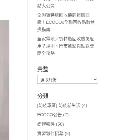
點大公開
全聯寶特瓶回收機輕鬆賺回
饋！ECOCOx全聯回收點數兌
換指南
全家電池／寶特瓶回收機怎麼
用？規則、門市據點與點數獎
勵全攻略
彙整
彙
整
分類
[防疫專區] 防疫新生活
(4)
ECOCO公告
(7)
媒體報導
(50)
實習夥伴招募
(8)