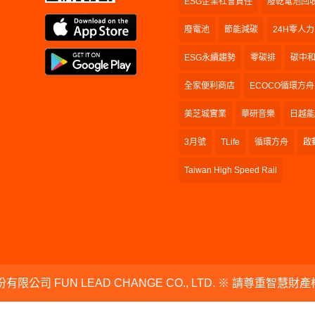
ESG企業社會責任
廢乾電池回
廢電池
節能減碳
24H零人力
ESG永續趨勢
零碳排
碳中
全家便利商店
ECOCO循環方舟
美芝城實業
華研音樂
日越能
3月號
TLife
循環方舟
啟
Taiwan High Speed Rail
有限公司 FUN LEAD CHANGE CO., LTD. ※ 請尊重智慧財產