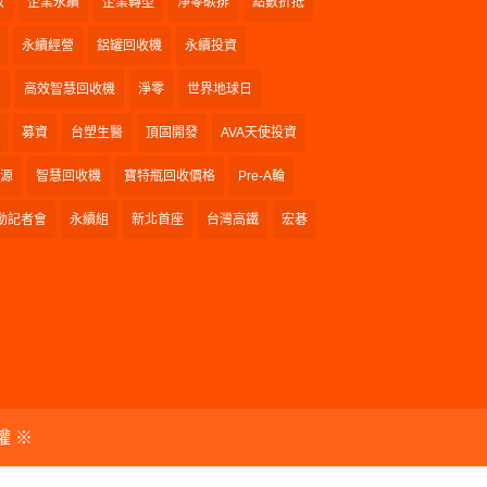
收
企業永續
企業轉型
淨零碳排
點數折抵
永續經營
鋁罐回收機
永續投資
和
高效智慧回收機
淨零
世界地球日
募資
台塑生醫
頂固開發
AVA天使投資
源
智慧回收機
寶特瓶回收價格
Pre-A輪
動記者會
永續組
新北首座
台灣高鐵
宏碁
權 ※