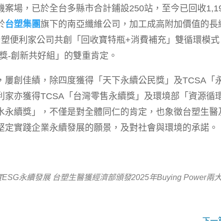
案場，已於全台多縣市合計鋪設250站，至今已回收1,19
於
台塑集團
旗下的南亞纖維公司，加工成高附加價值的長
台塑便利家公司共創「回收寶特瓶+消費補充」雙循環模式
獎-創新共好組」的雙重肯定。
，屢創佳績，除四度獲得「天下永續公民獎」及TCSA「
利家亦獲得TCSA「台灣零售永續獎」及環境部「資源循
水永續獎」，不僅是對全體同仁的肯定，也象徵台塑生醫
堅定實踐企業永續發展的願景，及對社會與環境的承諾。
ESG永續發展 台塑生醫獲經濟部頒發2025年Buying Power兩
下一