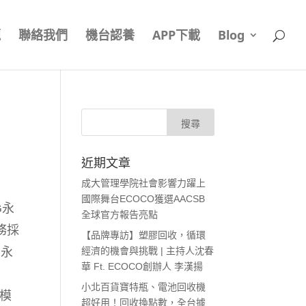
題
聯絡我們
機台認養
APP下載
Blog
近期文章
成大管理學院社會影響力躍上
國際舞台ECOCO獲選AACSB
G永
全球官方報告亮點
務採
【品牌專訪】塑膠回收，循環
業永
經濟的機會與挑戰 | 主持人沈春
華 Ft. ECOCO創辦人 李漢揚
小北百貨寶特瓶、電池回收機
模
超好用！回收換點數，全台據