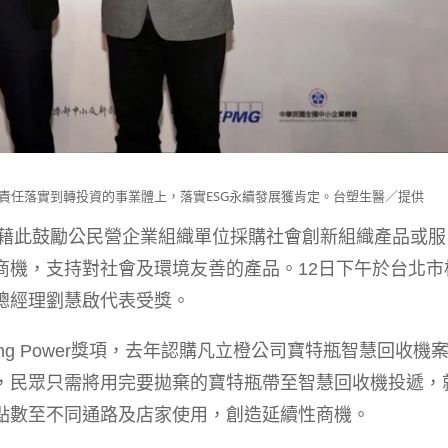
責任落實到轉投資的事業體上，落實ESG永續發展獲肯定。台塑生醫／提供
，藉此鼓勵公民營企業組織單位採購社會創新組織產品或服
商機，支持對社會及環境友善的產品。12日下午於台北市
總經理劉慧啟代表受獎。
ing Power獎項，去年認購凡立橙公司寶特瓶智慧回收機
，民眾只需將用完要拋棄的寶特瓶帶至智慧回收機投遞，
點數至不同通路及店家使用，創造延續性商機。