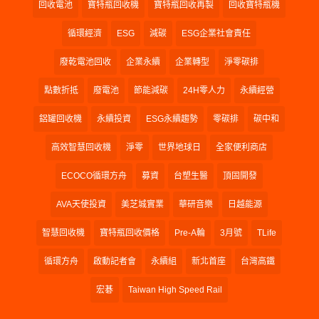
回收電池
寶特瓶回收機
寶特瓶回收再製
回收寶特瓶機
循環經濟
ESG
減碳
ESG企業社會責任
廢乾電池回收
企業永續
企業轉型
淨零碳排
點數折抵
廢電池
節能減碳
24H零人力
永續經營
鋁罐回收機
永續投資
ESG永續趨勢
零碳排
碳中和
高效智慧回收機
淨零
世界地球日
全家便利商店
ECOCO循環方舟
募資
台塑生醫
頂固開發
AVA天使投資
美芝城實業
華研音樂
日越能源
智慧回收機
寶特瓶回收價格
Pre-A輪
3月號
TLife
循環方舟
啟動記者會
永續組
新北首座
台灣高鐵
宏碁
Taiwan High Speed Rail