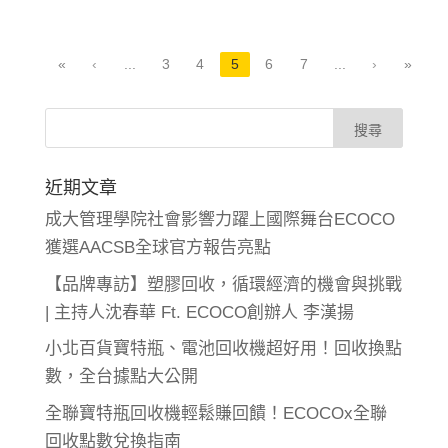
«
‹
...
3
4
5
6
7
...
›
»
近期文章
成大管理學院社會影響力躍上國際舞台ECOCO
獲選AACSB全球官方報告亮點
【品牌專訪】塑膠回收，循環經濟的機會與挑戰
| 主持人沈春華 Ft. ECOCO創辦人 李漢揚
小北百貨寶特瓶、電池回收機超好用！回收換點
數，全台據點大公開
全聯寶特瓶回收機輕鬆賺回饋！ECOCOx全聯
回收點數兌換指南