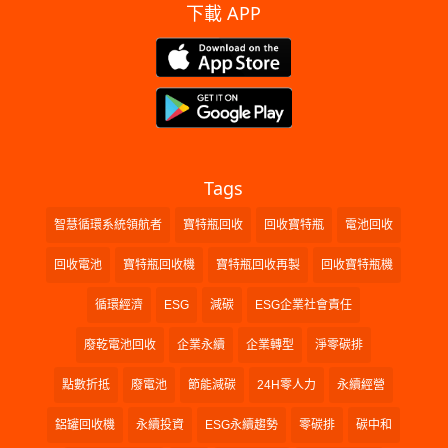
下載 APP
Tags
智慧循環系統領航者
寶特瓶回收
回收寶特瓶
電池回收
回收電池
寶特瓶回收機
寶特瓶回收再製
回收寶特瓶機
循環經濟
ESG
減碳
ESG企業社會責任
廢乾電池回收
企業永續
企業轉型
淨零碳排
點數折抵
廢電池
節能減碳
24H零人力
永續經營
鋁罐回收機
永續投資
ESG永續趨勢
零碳排
碳中和