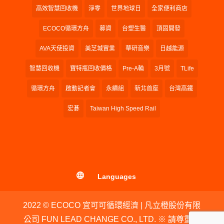
高效智慧回收機
淨零
世界地球日
全家便利商店
ECOCO循環方舟
募資
台塑生醫
頂固開發
AVA天使投資
美芝城實業
華研音樂
日越能源
智慧回收機
寶特瓶回收價格
Pre-A輪
3月號
TLife
循環方舟
啟動記者會
永續組
新北首座
台灣高鐵
宏碁
Taiwan High Speed Rail
Languages
2022 © ECOCO 宜可可循環經濟 | 凡立橙股份有限
公司 FUN LEAD CHANGE CO., LTD. ※ 請尊重智