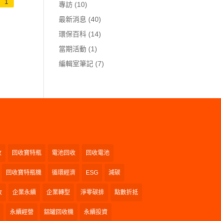
1
專訪
(10)
最新消息
(40)
環保百科
(14)
當期活動
(1)
編輯室筆記
(7)
收
回收寶特瓶
電池回收
回收電池
回收寶特瓶機
循環經濟
ESG
減碳
收
企業永續
企業轉型
淨零碳排
點數折抵
永續經營
鋁罐回收機
永續投資