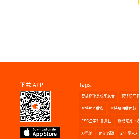
下載 APP
Tags
智慧循環系統領航者
寶特瓶回
寶特瓶回收機
寶特瓶回收再製
ESG企業社會責任
廢乾電池回
廢電池
節能減碳
24H零人力