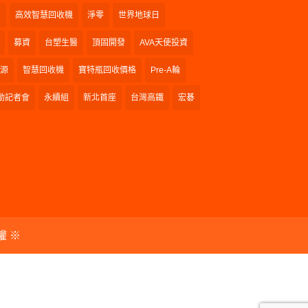
和
高效智慧回收機
淨零
世界地球日
募資
台塑生醫
頂固開發
AVA天使投資
源
智慧回收機
寶特瓶回收價格
Pre-A輪
動記者會
永續組
新北首座
台灣高鐵
宏碁
權 ※