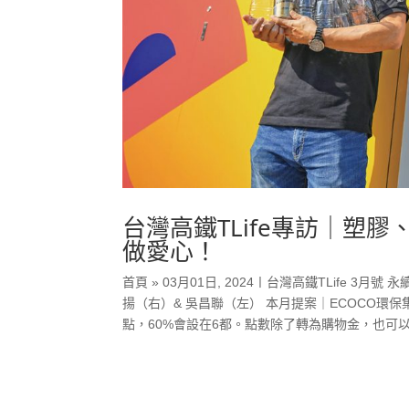
台灣高鐵TLife專訪｜塑
做愛心！
首頁 » 03月01日, 2024〡台灣高鐵TLife 
揚（右）& 吳昌聯（左） 本月提案｜ECOCO環保集
點，60%會設在6都。點數除了轉為購物金，也可