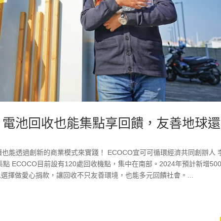
膠、電池回收也能集點享回饋，友善地球
3月號 永續也能透過創新的商業模式來實踐！ ECOCO宜可可循環經濟共同創辦人 
點 ECOCO目前設有120處回收機點，集中在南部。2024年預計新增50
以選擇做愛心捐款，讓回收不只友善環境，也能多元回饋社會。...