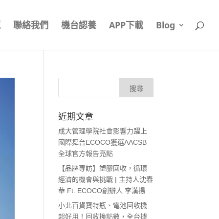
題
聯絡我們
機台認養
APP下載
Blog
近期文章
成大管理學院社會影響力躍上
國際舞台ECOCO獲選AACSB
全球官方報告亮點
【品牌專訪】塑膠回收，循環
經濟的機會與挑戰 | 主持人沈春
華 Ft. ECOCO創辦人 李漢揚
小北百貨寶特瓶、電池回收機
超好用！回收換點數，全台據