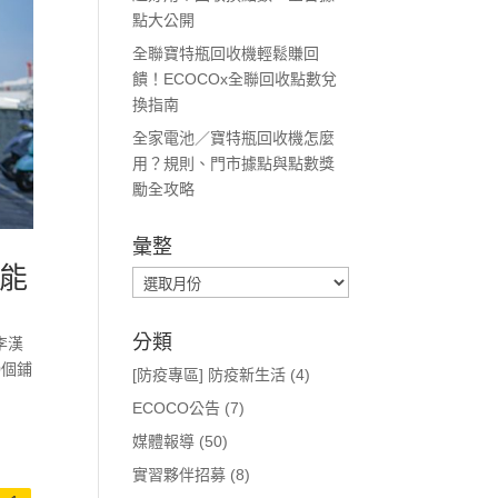
點大公開
全聯寶特瓶回收機輕鬆賺回
饋！ECOCOx全聯回收點數兌
換指南
全家電池／寶特瓶回收機怎麼
用？規則、門市據點與點數獎
勵全攻略
彙整
還能
彙
整
分類
李漢
0個鋪
[防疫專區] 防疫新生活
(4)
ECOCO公告
(7)
媒體報導
(50)
實習夥伴招募
(8)